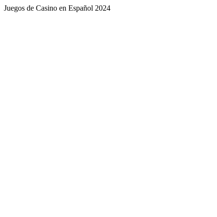
Juegos de Casino en Español 2024